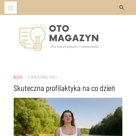
Przejdź
do
treści
Oto nasze porady i ciekawostki
OTO MAGAZYN
BLOG
/
9 WRZEŚNIA, 2021
Skuteczna profilaktyka na co dzień