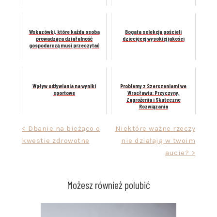
Wskazówki, które każda osoba
Bogata selekcja pościeli
prowadząca działalność
dziecięcej wysokiej jakości
gospodarczą musi przeczytać
Wpływ odżywiania na wyniki
Problemy z Szerszeniami we
sportowe
Wrocławiu: Przyczyny,
Zagrożenia i Skuteczne
Rozwiązania
Nawigacja
< Dbanie na bieżąco o
Niektóre ważne rzeczy
kwestie zdrowotne
nie działają w twoim
wpisu
aucie? >
Możesz również polubić