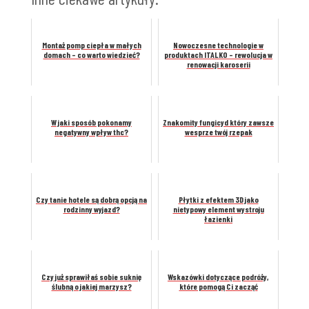
Montaż pomp ciepła w małych
Nowoczesne technologie w
domach – co warto wiedzieć?
produktach ITALKO – rewolucja w
renowacji karoserii
W jaki sposób pokonamy
Znakomity fungicyd który zawsze
negatywny wpływ thc?
wesprze twój rzepak
Czy tanie hotele są dobrą opcją na
Płytki z efektem 3D jako
rodzinny wyjazd?
nietypowy element wystroju
łazienki
Czy już sprawiłaś sobie suknię
Wskazówki dotyczące podróży,
ślubną o jakiej marzysz?
które pomogą Ci zacząć