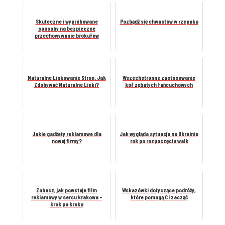
Skuteczne i wypróbowane
Pozbądź się chwastów w rzepaku
sposoby na bezpieczne
przechowywanie brokułów
Naturalne Linkowanie Stron. Jak
Wszechstronne zastosowanie
Zdobywać Naturalne Linki?
kół zębatych łańcuchowych
Jakie gadżety reklamowe dla
Jak wygląda sytuacja na Ukrainie
nowej firmy?
rok po rozpoczęciu walk
Zobacz, jak powstaje film
Wskazówki dotyczące podróży,
reklamowy w sercu krakowa –
które pomogą Ci zacząć
krok po kroku