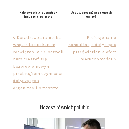
Kolorowe płytki do wnętrz -
Jak oszczędzać na zakupach
inspiracje i pomysły
online?
Nawigacja
< Doradztwo architekta
Profesjonalne
wnętrz to spektrum
konsultacje dotyczące
wpisu
rozwiązań jakie pozwoli
prześwietlenia ofert
nam cieszyć się
nieruchomości >
bezproblemowym
przebiegiem czynności
dotyczących
organizacji przestrze
Możesz również polubić