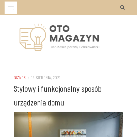
Przejdź
do
treści
Oto nasze porady i ciekawostki
OTO MAGAZYN
BIZNES
/
19 SIERPNIA, 2021
Stylowy i funkcjonalny sposób
urządzenia domu