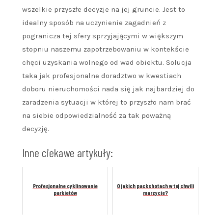
wszelkie przyszłe decyzje na jej gruncie. Jest to
idealny sposób na uczynienie zagadnień z
pogranicza tej sfery sprzyjającymi w większym
stopniu naszemu zapotrzebowaniu w kontekście
chęci uzyskania wolnego od wad obiektu. Solucja
taka jak profesjonalne doradztwo w kwestiach
doboru nieruchomości nada się jak najbardziej do
zaradzenia sytuacji w której to przyszło nam brać
na siebie odpowiedzialność za tak poważną
decyzję.
Inne ciekawe artykuły:
Profesjonalne cyklinowanie
O jakich packshotach w tej chwili
parkietów
marzycie?