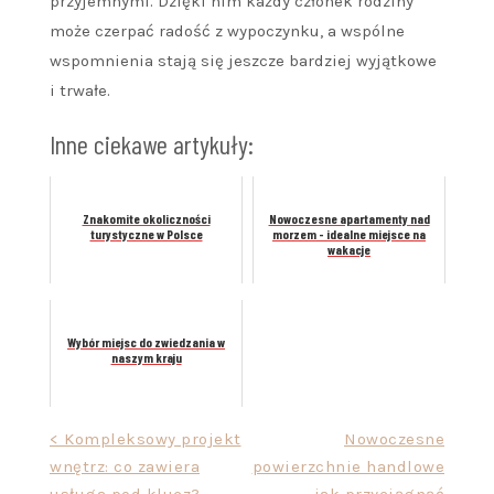
przyjemnymi. Dzięki nim każdy członek rodziny
może czerpać radość z wypoczynku, a wspólne
wspomnienia stają się jeszcze bardziej wyjątkowe
i trwałe.
Inne ciekawe artykuły:
Znakomite okoliczności
Nowoczesne apartamenty nad
turystyczne w Polsce
morzem - idealne miejsce na
wakacje
Wybór miejsc do zwiedzania w
naszym kraju
Nawigacja
< Kompleksowy projekt
Nowoczesne
wnętrz: co zawiera
powierzchnie handlowe
wpisu
usługa pod klucz?
– jak przyciągnąć