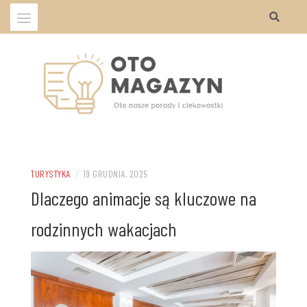
Przejdź
do
treści
Oto nasze porady i ciekawostki
OTO MAGAZYN
TURYSTYKA
/
19 GRUDNIA, 2025
Dlaczego animacje są kluczowe na
rodzinnych wakacjach