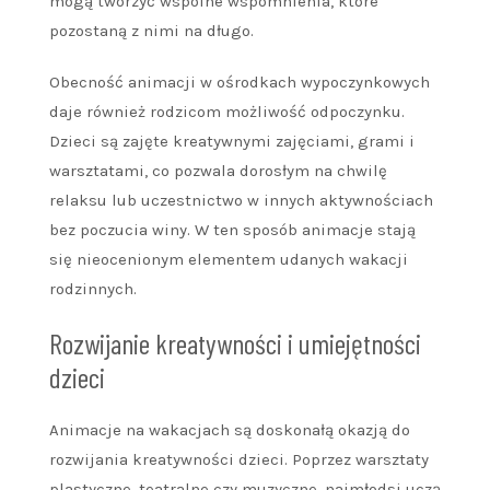
mogą tworzyć wspólne wspomnienia, które
pozostaną z nimi na długo.
Obecność animacji w ośrodkach wypoczynkowych
daje również rodzicom możliwość odpoczynku.
Dzieci są zajęte kreatywnymi zajęciami, grami i
warsztatami, co pozwala dorosłym na chwilę
relaksu lub uczestnictwo w innych aktywnościach
bez poczucia winy. W ten sposób animacje stają
się nieocenionym elementem udanych wakacji
rodzinnych.
Rozwijanie kreatywności i umiejętności
dzieci
Animacje na wakacjach są doskonałą okazją do
rozwijania kreatywności dzieci. Poprzez warsztaty
plastyczne, teatralne czy muzyczne, najmłodsi uczą