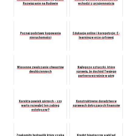
Rozwiązanie na Budowie
wchodzi z przyjemnością
Poznaj podstawy kupowania
Edukacja online i korepetycje: E-
nieruchomości
learning w erze cyfrowej
Wiosenne zwalczanie chwastów
Najlepsze sztuczki, które
dwuliściennych
sprawią, że dochód Twojego
partnera wzrośnie w górę
Korekta powiek górnych – czy
Konstruktywne doradztwo w
warto rozważyć ten zabieg
sprawach dotyczących finansów
estetyczny?
Znakomity hydraulik który czeka
Kredyt hipoteczny a wkład