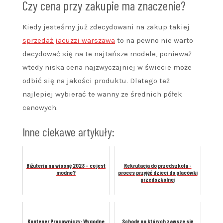
Czy cena przy zakupie ma znaczenie?
Kiedy jesteśmy już zdecydowani na zakup takiej
sprzedaż jacuzzi warszawa
to na pewno nie warto
decydować się na te najtańsze modele, ponieważ
wtedy niska cena najzwyczajniej w świecie może
odbić się na jakości produktu. Dlatego też
najlepiej wybierać te wanny ze średnich półek
cenowych.
Inne ciekawe artykuły:
Biżuteria na wiosnę 2023 – co jest
Rekrutacja do przedszkola -
modne?
proces przyjęć dzieci do placówki
przedszkolnej
Kontener Pracowniczy: Wygodne
Schody po których zawsze się