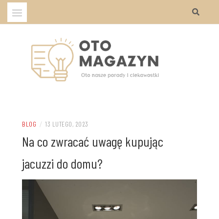
Przejdź
do
treści
Oto nasze porady i ciekawostki
OTO MAGAZYN
BLOG
/
13 LUTEGO, 2023
Na co zwracać uwagę kupując
jacuzzi do domu?