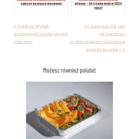
zawsze na wasze wezwanie
własny – ile trzeba mieć w 2024
roku?
Nawigacja
< Piękno płytek
Co powiesz na jak
gresowych imitujących
najbardziej
wpisu
marmur
profesjonalne szkolenia
wysokościowe? >
Możesz również polubić