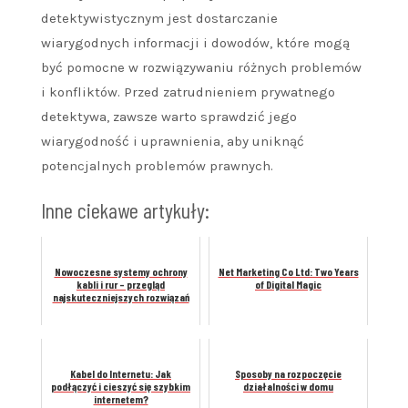
detektywistycznym jest dostarczanie
wiarygodnych informacji i dowodów, które mogą
być pomocne w rozwiązywaniu różnych problemów
i konfliktów. Przed zatrudnieniem prywatnego
detektywa, zawsze warto sprawdzić jego
wiarygodność i uprawnienia, aby uniknąć
potencjalnych problemów prawnych.
Inne ciekawe artykuły:
Nowoczesne systemy ochrony
Net Marketing Co Ltd: Two Years
kabli i rur – przegląd
of Digital Magic
najskuteczniejszych rozwiązań
Kabel do Internetu: Jak
Sposoby na rozpoczęcie
podłączyć i cieszyć się szybkim
działalności w domu
internetem?