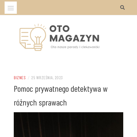
Przejdź
do
treści
Oto nasze porady i ciekawostki
OTO MAGAZYN
BIZNES
/
25 WRZEŚNIA, 2023
Pomoc prywatnego detektywa w
różnych sprawach