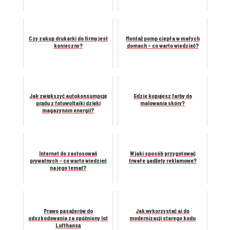
Czy zakup drukarki do firmy jest
Montaż pomp ciepła w małych
konieczny?
domach – co warto wiedzieć?
Jak zwiększyć autokonsumpcję
Gdzie kupujesz farby do
prądu z fotowoltaiki dzięki
malowania skóry?
magazynom energii?
Internet do zastosowań
W jaki sposób przygotować
prywatnych – co warto wiedzieć
trwałe gadżety reklamowe?
na jego temat?
Prawo pasażerów do
Jak wykorzystać ai do
odszkodowania za opóźniony lot
modernizacji starego kodu
Lufthansą